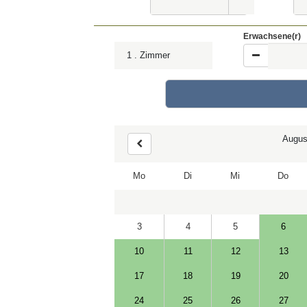
Erwachsene(r)
1
. Zimmer
Augus
Mo
Di
Mi
Do
3
4
5
6
10
11
12
13
17
18
19
20
24
25
26
27