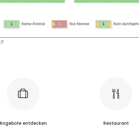
1
Keine Anreise
1
Nur Abreise
1
Kein durchgehe
Angebote entdecken
Restaurant