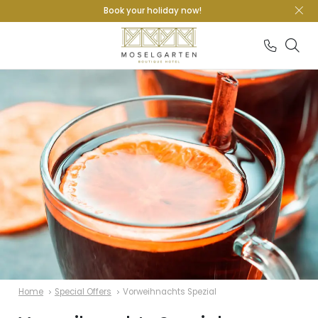
Book your holiday now!
Home
Special Offers
Vorweihnachts Spezial